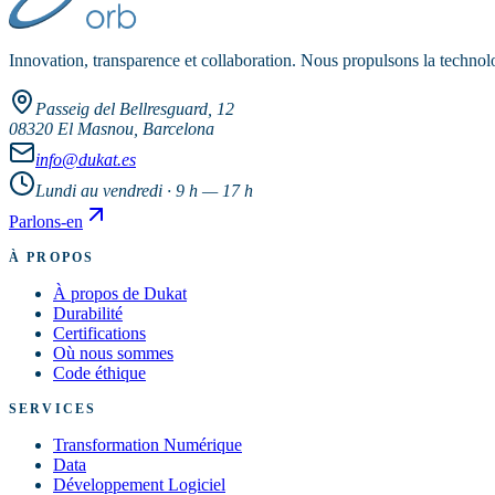
Innovation, transparence et collaboration. Nous propulsons la technolo
Passeig del Bellresguard, 12
08320 El Masnou, Barcelona
info@dukat.es
Lundi au vendredi · 9 h — 17 h
Parlons-en
À PROPOS
À propos de Dukat
Durabilité
Certifications
Où nous sommes
Code éthique
SERVICES
Transformation Numérique
Data
Développement Logiciel