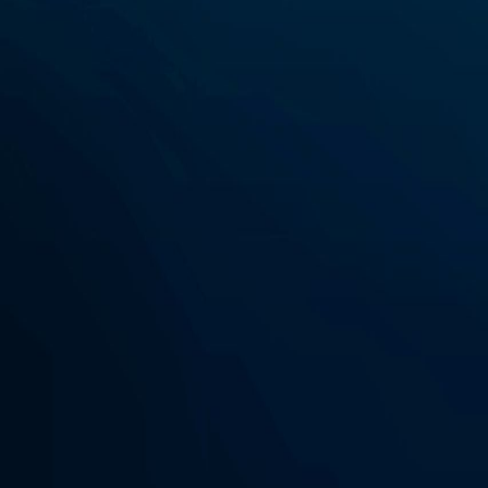
Leggi il codice
NEWSLETTER
Iscriviti alla
nostra newsletter.
Ti terremo aggiornato con le ultime soluzioni IT per la tua azienda.
Inserisci la tua email *
Iscriviti
Iscrivendoti accetti la nostra
informativa sulla privacy
.
Innovazione, trasparenza e collaborazione. Potenziamo la tecnologia az
Passeig del Bellresguard, 12
08320 El Masnou, Barcelona
info@dukat.es