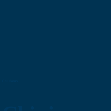
Home
Chi siamo
Servizi
Soluzioni
Attualità
Careers
it
Contattaci
Chi siamo