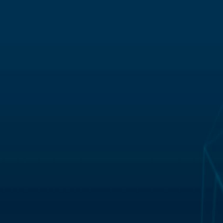
software e la consulenza.
rgo e Albania.
i e fornitori.