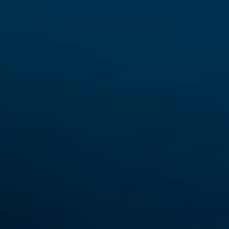
Vedi la politica
Certificazioni
Certificati secondo ISO 9001:2015 e ISO 14001:2015 per lo sviluppo 
Vedi certificazioni
Dove siamo
Sedi attive in Spagna e Italia. Prossima apertura in Belgio, Lussembu
Vedi gli uffici
Codice etico
Principi che guidano il comportamento di dipendenti, partner, consulent