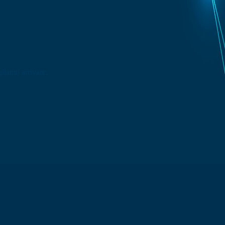
liamo arrivare.
so.