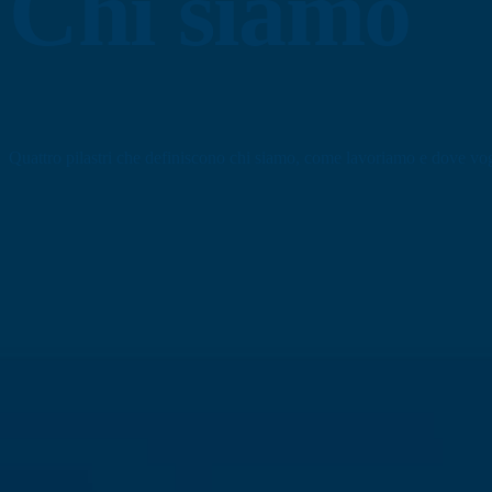
Chi siamo
Quattro pilastri che definiscono chi siamo, come lavoriamo e dove vog
Su Dukat
La nostra storia, missione, team, valori, testimonianze e casi di succes
Conosci il team
Sostenibilità
Politica della qualità e dell'ambiente. Impegno per i più alti standard.