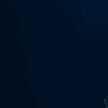
Lunedì–Venerdì · 9:00 — 17:00
Parliamone
CHI SIAMO
Su Dukat
Sostenibilità
Certificazioni
Dove siamo
Codice etico
SERVIZI
Trasformazione Digitale
Data
Sviluppo Software
Cybersecurity e Compliance
Servizi Cloud
Supporto Tecnico
SOLUZIONI
Data Intelligence
Geospatial Intelligence
Intelligenza Artificiale