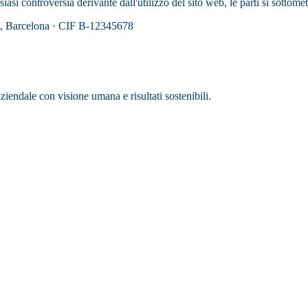
iasi controversia derivante dall'utilizzo del sito web, le parti si sottome
u, Barcelona · CIF B-12345678
iendale con visione umana e risultati sostenibili.