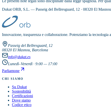
Le presenti note legali sono disciplinate dalla legge spagnola. Per quals
Dukat ORB, S.L. — Passeig del Bellresguard, 12 · 08320 El Masno
Innovazione, trasparenza e collaborazione. Potenziamo la tecnologia az
Passeig del Bellresguard, 12
08320 El Masnou, Barcelona
info@dukat.es
Lunedì–Venerdì · 9:00 — 17:00
Parliamone
CHI SIAMO
Su Dukat
Sostenibilità
Certificazioni
Dove siamo
Codice etico