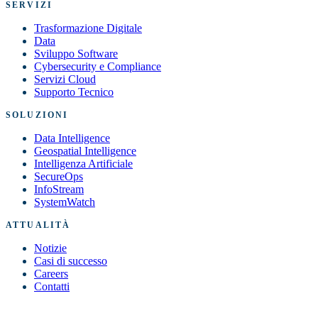
SERVIZI
Trasformazione Digitale
Data
Sviluppo Software
Cybersecurity e Compliance
Servizi Cloud
Supporto Tecnico
SOLUZIONI
Data Intelligence
Geospatial Intelligence
Intelligenza Artificiale
SecureOps
InfoStream
SystemWatch
ATTUALITÀ
Notizie
Casi di successo
Careers
Contatti